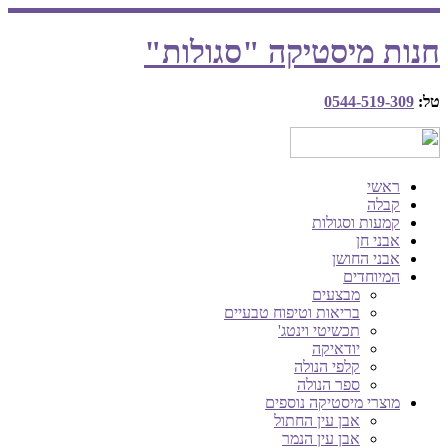
חנות מיסטיקה "סגולות"
טל:
0544-519-309
ראשי
קבלה
קמעות וסגולות
אבני חן
אבני החושן
המיוחדים
מבצעים
בריאות וטיפוח טבעיים
תכשיטי וינטג'
יודאיקה
קלפי הנולה
ספר הנולה
מוצרי מיסטיקה נוספים
אבן עין החתול
אבן עין הנמר