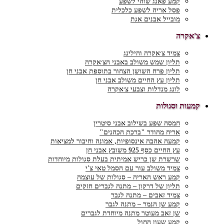
קמע פאנג שוהי לשפע
פסל אריה לשפע כלכלית
מובייל אבנים אגת
צ'אקרה
צמיד צ׳אקרה והילינג
תליון שמש משולב באבני הצ׳אקרה
תליון פרח השושן הצחור בתוספת אבני חן
תליון עץ החיים משולב אבני חן
לונג מנדלות וצבעי צ׳אקרה
קמעות וסגולות
חמסה שפע בשילוב אבני סיטרין
אריח מהודר "ברכת הכהנים"
קמעה אהבה אינסופיות, אמונה וחיבור למציאות
עץ החיים כסף 925 משובץ אבני חן
שרשרת שן כריש אמיתית בעלת סגולות מיוחדות
צמיד משולב עור עם הסמל טאי צ'י
קמע ראש האריה – סגולות של עוצמה
תליון של דרקון – מתנה לגברים חזקים
צמיד זאבים – מתנה לגבר
קמע שן הנמר – מתנה לגבר
שן זאב מעוטר מתנה מיוחדת לגברים
קמע שעון החול