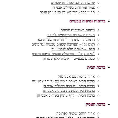
שרשרת ברכה לפתיחת שערים
צמיד עור זהוב בשילוב אבני חן
תליון כסף טהור משובץ באבני חן ענבר
בריאות וטיפוח טבעיים
משחת דאודורנט טבעית
תערובת שמנים ארומתיים לריפוי
הרמוניה – סינרגיה ייחודית מתמציות באך
ראש נקי – תערובת שמנים טבעית נגד כינים
הלפ! – משחת פלא לגרויי עור
"בי פוקוס" – פורמולה טבעית לריכוז וזיכרון
סבונים טבעיים – איכות ללא פשרות
ברכת הבית
אריח ברכות עם אבני מזל
ברכת הבית בצורת רימון עם גלזורה צבעונית
ברכת הבית עם פרח בשילוב אבני חן
ברכת הבית מעוצבת בשילוב אבני חן
ברכת הבית – קלף עתיק בשילוב אבני חן
ברכת העסק
אריח חותם שלמה לפרנסה