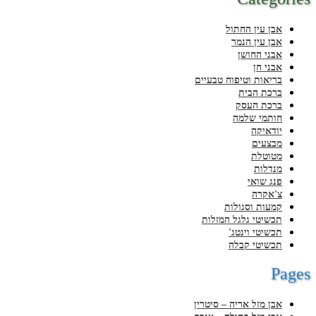
אבן עין החתול
אבן עין הנמר
אבני החושן
אבני חן
בריאות וטיפוח טבעיים
ברכת הבית
ברכת העסק
חותמי שלמה
יודאיקה
מבצעים
מטוטלת
מנדלות
פנג שואי
צ'אקרה
קמעות וסגולות
תכשיטי גלגל המזלות
תכשיטי וינטג'
תכשיטי קבלה
Pages
אבן מזל אריה – סיטרין