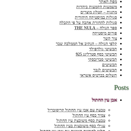
מפת האתר
משמעות הקמעות ביהדות
מתנות – קטלוג מוצרים
סגולות במיסטיקה היהודית
סגולות להחזרת אהבה על פי הקבלה
ספר הנולה – THE NULA
פורום מיסטיקה
צור קשר
קלפי הנולה – הנתיב אל הממלכה שבך
תכשיטי גולדפילד
תכשיטי כסף סטרלינג 925
תכשיטי סברובסקי
תכשיטים
תכשיטים לגבר
תשלום בכרטיס אשראי
Posts
אבן עין החתול
טבעת עם אבן עין החתול קריסובריל
צמיד כסף עין החתול
טבעת כסף משובצת עין החתול
עגילי כסף משובצות בעין החתול