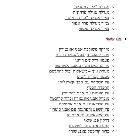
מנדלה "לידה מחדש"
מנדלה עגולה פרחונית
צמיד מנדלה "פרח החיים"
צמיד מנדלה פרח אפור
צמיד מנדלה טיבטי
פנג שואי
מזרקה משולבת אבני אוונטורין
מובייל אבני חן בעל סגולות רבות
פעמון דרקונים רוחני
מזרקה מים משולב אבני אמטיסט
מנורת ג׳יני – משאלות יכול להתגשם
מעמד קטורת לוטוס
עץ השמחה עם אבני קארנליאן
קרפדת הכסף
עץ הזוגיות עם אבני רוזקוורץ
מובייל אבני אוונטורין וכדור קריסטל
עץ הבריאות עם אבני אמטיסט
עץ השפע והפרנסה עם אבני סיטרין
עץ המשאלות עם אבני חן
דרקון פנג שואי
קמע פאנג שוהי לשיגשוג
כדור קריסטל פאנג שוהי