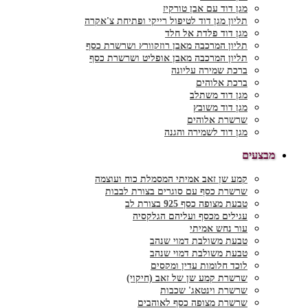
מגן דוד עם אבן טורקיז
תליון מגן דוד לטיפול רייקי ופתיחת צ'אקרה
מגן דוד פלדת אל חלד
תליון המרכבה מאבן רוזקוורץ ושרשרת כסף
תליון המרכבה מאבן אופליט ושרשרת כסף
ברכת שמירה עליונה
ברכת אלוהים
מגן דוד משתלב
מגן דוד משובץ
שרשרת אלוהים
מגן דוד לשמירה והגנה
מבצעים
קמע שן זאב אמיתי המסמלת כוח ועוצמה
שרשרת כסף עם סוגרים בצורת לבבות
טבעת מצופה כסף 925 בצורת לב
עגילים מכסף ועליהם הגלקסיה
עור נחש אמיתי
טבעת משולבת דמוי שנהב
טבעת משולבת דמוי שנהב
לוכד חלומות עדין ומקסים
שרשרת קמע שן של זאב (חיקוי)
שרשרת וינטאג' שכבות
שרשרת מצופה כסף לאוהבים