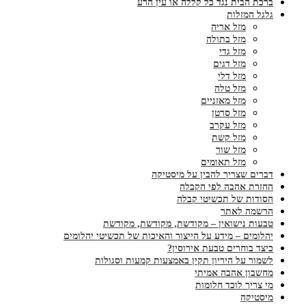
ברכת הבית נגד כל קללה או עין הרע
גלגל המזלות
מזל אריה
מזל בתולה
מזל גדי
מזל דגים
מזל דלי
מזל טלה
מזל מאזניים
מזל סרטן
מזל עקרב
מזל קשת
מזל שור
מזל תאומים
דברים שצריך להבין על מיסטיקה
החזרת אהבה לפי הקבלה
הסודות של תכשיטי קבלה
הרשמה לאתר
טבעות נישואין – מקודשת, מקודשת, מקודשת
יהלומים – מידע על הייצור והאיכות של תכשיטי יהלומים
כיצד בוחרים טבעת אירוסין?
לשמור על היריון תקין באמצעות קמעות וסגולות
מחשבון אהבה אמיתי
מי צריך לוכד חלומות
מיסטיקה