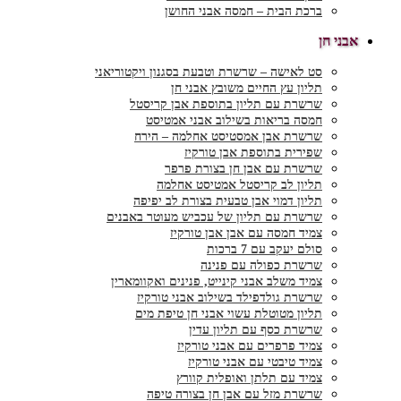
ברכת הבית – חמסה אבני החושן
אבני חן
סט לאישה – שרשרת וטבעת בסגנון ויקטוריאני
תליון עץ החיים משובץ אבני חן
שרשרת עם תליון בתוספת אבן קריסטל
חמסה בריאות בשילוב אבני אמטיסט
שרשרת אבן אמסטיסט אחלמה – הירח
שפירית בתוספת אבן טורקיז
שרשרת עם אבן חן בצורת פרפר
תליון לב קריסטל אמטיסט אחלמה
תליון דמוי אבן טבעית בצורת לב יפיפה
שרשרת עם תליון של עכביש מעוטר באבנים
צמיד חמסה עם אבן אבן טורקיז
סולם יעקב עם 7 ברכות
שרשרת כפולה עם פנינה
צמיד משלב אבני קינייט, פנינים ואקוומארין
שרשרת גולדפילד בשילוב אבני טורקיז
תליון מטוטלת עשוי אבני חן טיפת מים
שרשרת כסף עם תליון עדין
צמיד פרפרים עם אבני טורקיז
צמיד טיבטי עם אבני טורקיז
צמיד עם תלתן ואופלית קוורץ
שרשרת מזל עם אבן חן בצורה טיפה