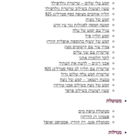
קמע עלי שלום – שרשרת גולדפילד
שעון רצועות בשילוב שרשרת גולדפילד
תליון אוהבים מצופה כסף סטרלינג 925
קמע של נוצות
קמעה חמסה לסגולות נגד עין הרע
עגיל עם קמע של עלה
קמע תליון פיל
קמע של ינשוף בתוספת אופלית קוורץ
צמיד עור עם קישוטים מעץ
שרשרת עם שני עלים
לוכד חלומות אתני
אבני רונים – לדעת את העתיד
שרשרת עם תליון לב כסף סטרלינג 925
שרשרת קמע עלה שלום גדול
טבעת וינטאג' – קמע של נוצה
קמע של נוצה בשילוב אבני טורקיז
שעון רצועות בשילוב פרפר
מטוטלת
מטוטלת טיפת מים
פעמוני דג הדרקון
מטוטלת אגט, רוז קוורץ, אמטיסט ואופל
מנדלות