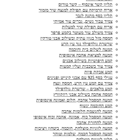
תליון קשר אינסוף – קשר טורוס
אריח קרמיקה עם תפילת למנצח שיר מזמור
תליון כסף מתנה לגבר
צמיד עבור נשים, גברים עור אמיתי
אריח עם תפילת שיר למעלות
צמיד משולב עור מעוטר בקמע פרפר
חמסה מזל בגוון עתיק ובשילוב אבני טורקיז
שרשרת גולדפילד נגד עין הרע
קמעה לשלום בית וחוכמה
קמעה למציאת אהבה אינסופית
קמע חיפושיות בשילוב אבנים
צמיד עור בשכבות ועליו קמעות
קמע אבקת פיות
עגילי כסף 925 עם אבני קינייט ופנינים
צמיד עם קמע עין הרע, חמסה ונצח
קמע מלאכים – שרשרת גולדפילד
חמסה אהבה בשילוב אבני רוזקוורץ
קמעה המסמל אהבה, חלום ואמונה אינסופית
קמע החוכמה ינשוף
קמעה להגשמת חלומות אהבה
קמעה המסמל כוח, אמונה, אהבה וכוח אינסופי
קמעה להחזרת אהבה
קמעה לזוגיות מוצלחת, חוכמה, ביטחון ויציבות
קמעה המסמל חכמה, שלמות וטוהר
תליון לזוגיות מוצלחת