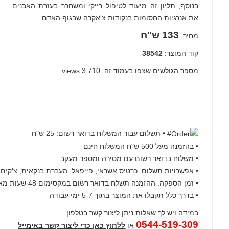
בנוסף, תליון זה מיעוד לטיפול
רייקי
ומשחרר בעזרת האבנים
את
אנרגיות החסומות בנקודות צ'אקרה שבגוף האדם.
133 ש"ח
מחיר:
קוד המוצר:
38542
מספר הגולשים שצפו בעמוד זה: 3,710 views
• תשלום עבור המשלוח בדואר רשום: 25 ש"ח
• בהזמנה מעל 500 ש"ח המשלוח חינם
• משלוח בדואר רשום עם מסירה ומספר מעקב
• אפשרויות תשלום: כרטיס אשראי, פייפאל, העברת בנקאית, צ'קים, BIT, פפר
• זמן הספקה: ההזמנה תשלח בדואר רשום במקסימום 48 שעות מאישור ההזמנה
• בדרך כלל תקבלו את המוצר בתוך 5-7 ימי עבודה
במידה ויש לך שאלות ניתן ליצור קשר בטלפון:
0544-519-309
או
ללחוץ כאן כדי ליצור קשר באימייל