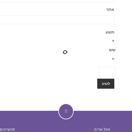
אתר
תשע
×
שש
=
מזל אריה
תכשיטים