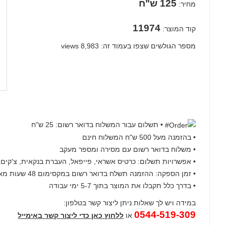
125 ש"ח
מחיר:
11974
קוד המוצר:
מספר הגולשים שצפו בעמוד זה: 8,983 views
• תשלום עבור המשלוח בדואר רשום: 25 ש"ח
• בהזמנה מעל 500 ש"ח המשלוח חינם
• משלוח בדואר רשום עם מסירה ומספר מעקב
• אפשרויות תשלום: כרטיס אשראי, פייפאל, העברת בנקאית, צ'קים, BIT, פפר
• זמן הספקה: ההזמנה תשלח בדואר רשום במקסימום 48 שעות מאישור ההזמנה
• בדרך כלל תקבלו את המוצר בתוך 5-7 ימי עבודה
במידה ויש לך שאלות ניתן ליצור קשר בטלפון:
0544-519-309
או
ללחוץ כאן כדי ליצור קשר באימייל