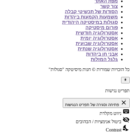
מפת האתר
צור קשר
הסודות של תכשיטי קבלה
משמעות הקמעות ביהדות
סגולות במיסטיקה היהודית
פורום מיסטיקה
אסטרולוגיה חודשית
אסטרולוגיה יומית
אסטרולוגיה שבועית
אסטרולוגיה שנתית
אבני חן ביהדות
גלגל המזלות
כל הזכויות שמורות © חנות מיסיטקה "סגולות"
תפריט נגישות
close
פתיחה וסגירה של תפריט הנגישות
keyboard
ניווט מקלדת
visibility_off
ביטול אנימציות / הבהובים
nights_stay
Contrast