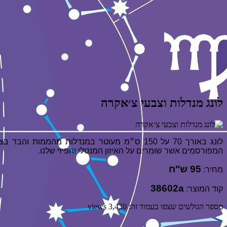
לונג מנדלות וצבעי צ׳אקרה
לונג באורך 70 על 150 ס״מ מעוטר במנדלות מה
המפורסמים אשר שומרים על האיזון המנטלי והפיזי שלנו.
95 ש"ח
מחיר:
38602a
קוד המוצר:
מספר הגולשים שצפו בעמוד זה: 3,430 views