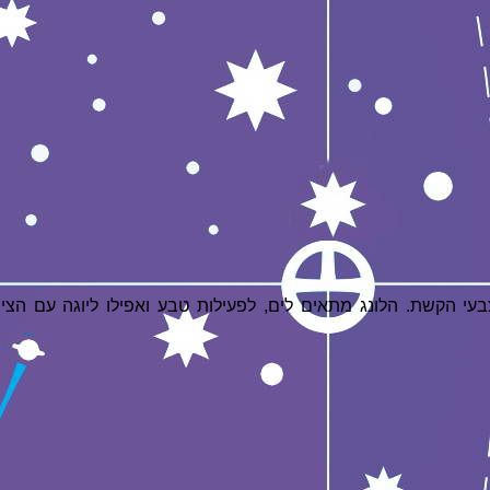
ממות והבד בצבעי הקשת. הלונג מתאים לים, לפעילות טבע ואפילו ליוגה