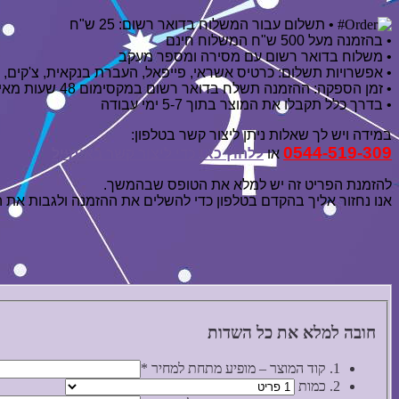
• תשלום עבור המשלוח בדואר רשום: 25 ש"ח
• בהזמנה מעל 500 ש"ח המשלוח חינם
• משלוח בדואר רשום עם מסירה ומספר מעקב
• אפשרויות תשלום: כרטיס אשראי, פייפאל, העברת בנקאית, צ'קים, BIT, פפר.
• זמן הספקה: ההזמנה תשלח בדואר רשום במקסימום 48 שעות מאישור ההזמנה
• בדרך כלל תקבלו את המוצר בתוך 5-7 ימי עבודה
במידה ויש לך שאלות ניתן ליצור קשר בטלפון:
0544-519-309
או
ללחוץ כאן כדי ליצור קשר באימייל
להזמנת הפריט זה יש למלא את הטופס שבהמשך.
אנו נחזור אליך בהקדם בטלפון כדי להשלים את ההזמנה ולגבות את 
חובה למלא את כל השדות
1. קוד המוצר – מופיע מתחת למחיר
*
2. כמות