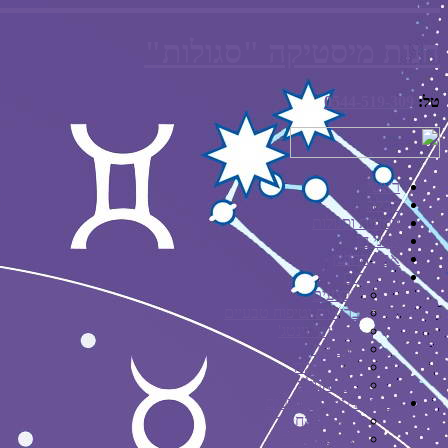
חנות מיסטיקה "סגולות"
טל:
0544-519-309
ראשי
קבלה
קמעות וסגולות
אבני חן
אבני החושן
המיוחדים
מבצעים
בריאות וטיפוח טבעיים
תכשיטי וינטג'
יודאיקה
קלפי הנולה
ספר הנולה
מוצרי מיסטיקה נוספים
אבן עין החתול
אבן עין הנמר