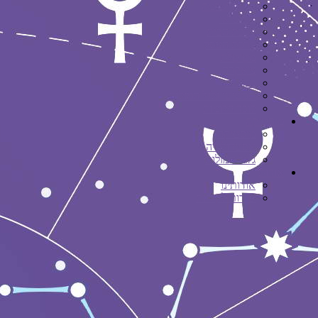
חותמי שלמה
פנג שואי
ברכת הבית
ברכת העסק
מטוטלת
צ'אקרה
מנדלות
תכשיטי גלגל המזלות
לוכד חלומות
מיסטיקה
מיסטיקה
אסטרולוגיה
גלגל המזלות
אודות
אודותינו
שירות לקוחות