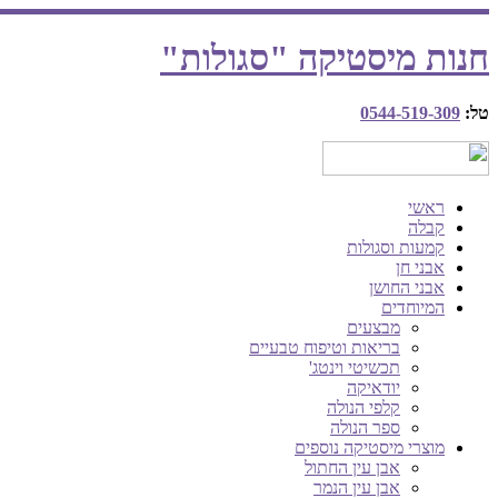
חנות מיסטיקה "סגולות"
טל:
0544-519-309
ראשי
קבלה
קמעות וסגולות
אבני חן
אבני החושן
המיוחדים
מבצעים
בריאות וטיפוח טבעיים
תכשיטי וינטג'
יודאיקה
קלפי הנולה
ספר הנולה
מוצרי מיסטיקה נוספים
אבן עין החתול
אבן עין הנמר