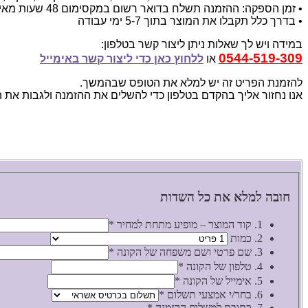
• זמן הספקה: ההזמנה תשלח בדואר רשום במקסימום 48 שעות מאישור ההזמנה
• בדרך כלל תקבלו את המוצר בתוך 5-7 ימי עבודה
במידה ויש לך שאלות ניתן ליצור קשר בטלפון:
0544-519-309
או
ללחוץ כאן כדי ליצור קשר באימייל
להזמנת הפריט זה יש למלא את הטופס שבהמשך.
אנו נחזור אליך בהקדם בטלפון כדי להשלים את ההזמנה ולגבות את 
חובה למלא את כל השדות
1. קוד המוצר – מופיע מתחת למחיר
*
2. כמות
3. שם פרטי ושם משפחה של הקונה
*
4. טלפון של הקונה
*
5. אימייל של הקונה
*
6. בחר/י אמצעי תשלום
*
7. כתובת למשלוח ההזמנה
*