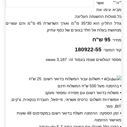
״ה׳״ אשר
מביא עימו את
כל סגולות ההשגחה העליונה.
גודל התליון הוא 30*35 מ״מ ואורך השרשרת 45 ס״מ והם עשויים
מנחושת בעלת אל חלד בגוונים של כסף עתיק.
95 ש"ח
מחיר:
180922-55
קוד המוצר:
מספר הגולשים שצפו בעמוד זה: 3,187 views
• תשלום עבור המשלוח בדואר רשום: 25 ש"ח
• בהזמנה מעל 500 ש"ח המשלוח חינם
• משלוח בדואר רשום עם מסירה ומספר מעקב
• אפשרויות תשלום: כרטיס אשראי, פייפאל, העברת בנקאית, צ'קים,
BIT, פפר.
• זמן הספקה: ההזמנה תשלח בדואר רשום במקסימום 48 שעות
מאישור ההזמנה
• בדרך כלל תקבלו את המוצר בתוך 5-7 ימי עבודה