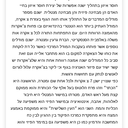
חוסר איזון בתהליך ישנה אפשרות של יצירת חוסר איזון בחיי
האדם הן מבחינה פיזית והן מבחינה מנטלית. ישנם מספר
מודלים המדברים על התהליך אותו חווה הגוף בעזרת צ אקרה,
המודל העתיק ביותר הוא הטנטרי בהינדואיזם ובו פחות צ׳אקרות
מהאמונה הרווחת היום. עם התפתחות התורה לכל צ אקרה אות
משלה באלפבית הסנסקריטי, הברת גרעין ומנטרה. ישנם מודלים
נוספים אשר פותחו בעקבות המודל המרכזי כאשר כל דת לוקחת
את כוחו של הצאקרה למקום בו הוא מתחבר אלייה ועם זאת
סביב כל המודלים ישנה אמונה רוווחת אחת והיא שלצ׳אקרות יש
קשר ישיר עם פיזור האנרגיה בגוף וכי ליקוי בצ׳אקרה עלול לגרום
לאנשים לנתק עם תחושות ורגשות.
כפי שצויין ישנן 7 צ אקרות ולכל אחת שם ומטרה, הראשונה היא
״הכתר״ וזהו פרח הלוטוס בעל אלף עלי הכותרת והוא ממוקם
קצת מעל ראש האדם, מטרתו במישור המנטלי היא חיבור
לאלוהות, אהבה, אינטואיציה ובמישור הפיזי הוא משפיעה על
הכליות והמח. השני הוא ״העין השלישית״ והיא ממוקמת באמצע
המצח והיא מתפקדת כמרכז הפיקוד בין ההגיון לבין כח
המחשבה והדמיון כמו כן היא משפיעה גם במימד הפיזי והוא