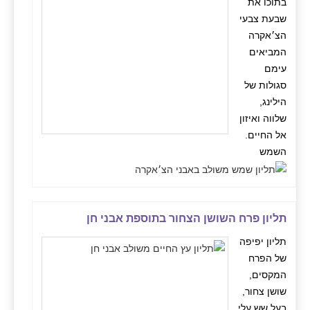
בתוכו את
שבעת צבעי
הצ׳אקרה
המביאים
עימם
סגולות של
הילינג,
שלווה ואיזון
אל החיים.
השמש
תליון פרח השושן הצחור בתוספת אבני חן
תליון יפיפה
של הפרח
המקסים,
שושן צחור,
בעל שש עלי