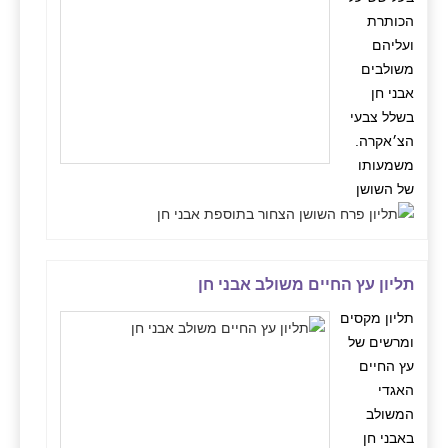
הכותרת
ועליהם
משולבים
אבני חן
בשלל צבעי
הצ׳אקרה.
משמעותו
של השושן
תליון עץ החיים משולב אבני חן
תליון מקסים
ומרשים של
עץ החיים
האגדי
המשולב
באבני חן