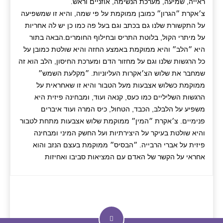
ראייה, שמיעה, מערכת הנשימה, אוזניים וראש.
צ׳אקרת ״הגרון״ כמובן ממוקמת על פי שמה, והיא זו שמשפיעה
על התקשורת שלנו גם בכתב וגם בעל פה כמו כן יש לה אחריות
על מיתרי הקול, בלוטת התריס ובחילוף החומרים.הבאה בתור
היא ״הלב״ והיא ממוקמת באמצע החזה והיא שולטת כמובן על
כל הרגשות שלנו וגם על מחזור הדם ומערכת החיסון, הלב הוא זה
שמחבר את שלוש הצ׳אקרות העליוניות. ״מקלעת השמש״
ממוקמת כשלוש אצבעות מעל הטבור והיא זו שאחראית על
הרגשות השליליים כמו כעס, קנאה ועוד, ומבחינה פיזית היא
משפיע על הלבלב, הכבד, הטחול, כיס המרה ועוד איברים
פנימיים. צ׳אקרת ״המין״ ממוקמת שלוש אצבעות מתחת לטבור
והיא שולטת בעיקר על היצירתיות ועל החשק המיני ומבחינה
פיזית על אברי הרבייה. ״הבסיס״ ממוקמת בעצם הנזב והוא
אחראי על הקשר של האדם עם המציאות סביבו ואחיזות