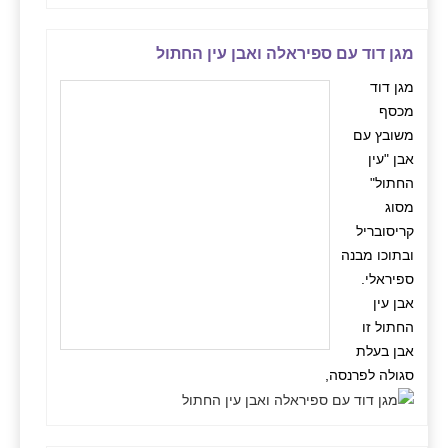
מגן דוד עם ספיראלה ואבן עין החתול
מגן דוד
מכסף
משובץ עם
אבן "עין
החתול"
מסוג
קריסובריל
ובתוכו מבנה
ספיראלי.
אבן עין
החתול זו
אבן בעלת
סגולה לפרנסה,